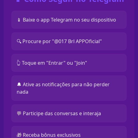
📱 Baixe o app Telegram no seu dispositivo
🔍 Procure por "@017 Brl APPOficial"
👆 Toque em "Entrar" ou "Join"
🔔 Ative as notificações para não perder
nada
💬 Participe das conversas e interaja
🎁 Receba bônus exclusivos