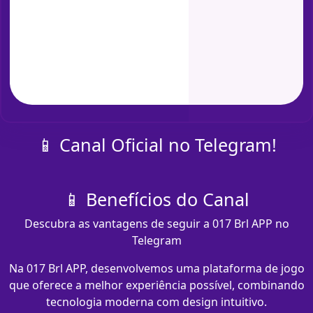
📱 Canal Oficial no Telegram!
📱 Benefícios do Canal
Descubra as vantagens de seguir a 017 Brl APP no
Telegram
Na 017 Brl APP, desenvolvemos uma plataforma de jogo
que oferece a melhor experiência possível, combinando
tecnologia moderna com design intuitivo.