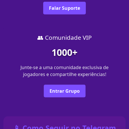
Falar Suporte
👥 Comunidade VIP
1000+
Junte-se a uma comunidade exclusiva de
jogadores e compartilhe experiências!
Entrar Grupo
📱 Como Seguir no Telegram