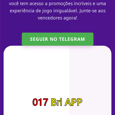
você tem acesso a promoções incríveis e uma
experiência de jogo inigualável. Junte-se aos
vencedores agora!
SEGUIR NO TELEGRAM