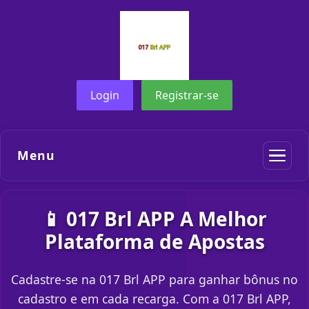
Login
Registrar-se
Menu
📱 017 Brl APP A Melhor
Plataforma de Apostas
Cadastre-se na 017 Brl APP para ganhar bônus no
cadastro e em cada recarga. Com a 017 Brl APP,