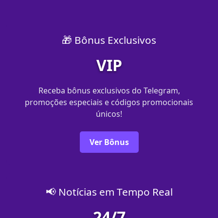
🎁 Bônus Exclusivos
VIP
Receba bônus exclusivos do Telegram,
promoções especiais e códigos promocionais
únicos!
Ver Bônus
📢 Notícias em Tempo Real
24/7