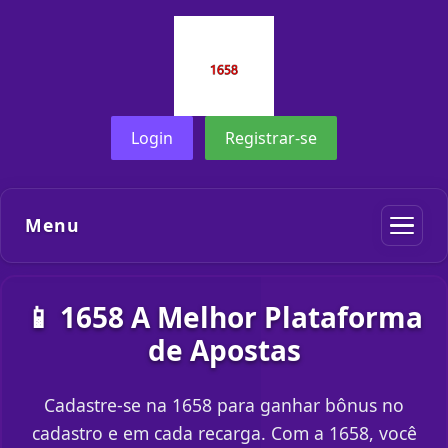
Login
Registrar-se
Menu
📱 1658 A Melhor Plataforma
de Apostas
Cadastre-se na 1658 para ganhar bônus no
cadastro e em cada recarga. Com a 1658, você