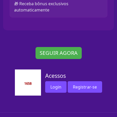
🎁 Receba bônus exclusivos
automaticamente
SEGUIR AGORA
Acessos
Login
Registrar-se