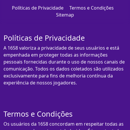
Políticas de Privacidade
Termos e Condições
Sitemap
Políticas de Privacidade
A 1658 valoriza a privacidade de seus usuários e está
empenhada em proteger todas as informações
pessoais fornecidas durante o uso de nossos canais de
comunicação. Todos os dados coletados são utilizados
exclusivamente para fins de melhoria contínua da
experiência de nossos jogadores.
Termos e Condições
Os usuários da 1658 concordam em respeitar todas as