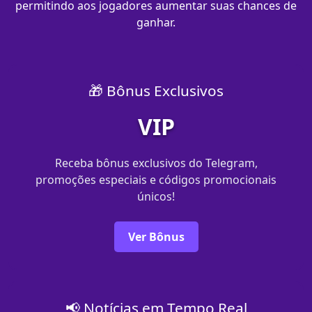
permitindo aos jogadores aumentar suas chances de
ganhar.
🎁 Bônus Exclusivos
VIP
Receba bônus exclusivos do Telegram,
promoções especiais e códigos promocionais
únicos!
Ver Bônus
📢 Notícias em Tempo Real