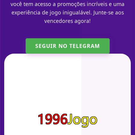
você tem acesso a promoções incríveis e uma
experiência de jogo inigualável. Junte-se aos
vencedores agora!
SEGUIR NO TELEGRAM