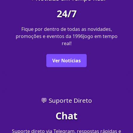
24/7
Fique por dentro de todas as novidades,
promoções e eventos da 1996Jogo em tempo
real!
Ver Notícias
💬 Suporte Direto
Chat
Suporte direto via Telegram, respostas rápidas e