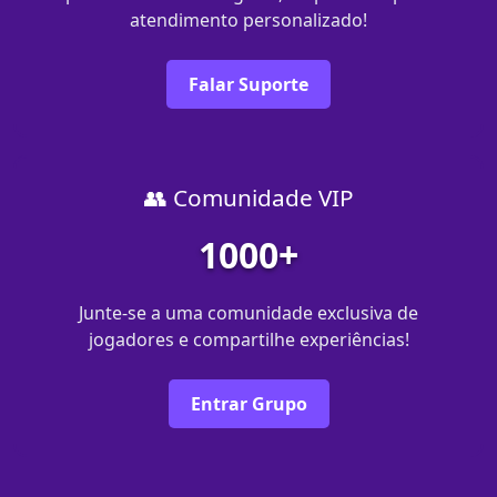
atendimento personalizado!
Falar Suporte
👥 Comunidade VIP
1000+
Junte-se a uma comunidade exclusiva de
jogadores e compartilhe experiências!
Entrar Grupo