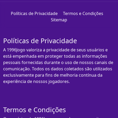
Políticas de Privacidade
Termos e Condições
Sitemap
Políticas de Privacidade
A 1996Jogo valoriza a privacidade de seus usuários e
está empenhada em proteger todas as informações
pessoais fornecidas durante o uso de nossos canais de
comunicação. Todos os dados coletados são utilizados
exclusivamente para fins de melhoria contínua da
experiência de nossos jogadores.
Termos e Condições