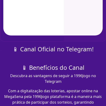
📱 Canal Oficial no Telegram!
📱 Benefícios do Canal
Descubra as vantagens de seguir a 1996Jogo no
Telegram
Com a digitalização das loterias, apostar online na
MegaSena pela 1996Jogo plataforma é a maneira mais
prática de participar dos sorteios, garantindo