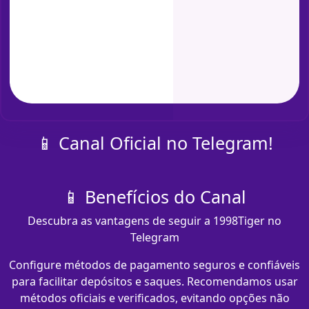
📱 Canal Oficial no Telegram!
📱 Benefícios do Canal
Descubra as vantagens de seguir a 1998Tiger no
Telegram
Configure métodos de pagamento seguros e confiáveis
para facilitar depósitos e saques. Recomendamos usar
métodos oficiais e verificados, evitando opções não