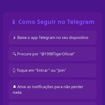
📱 Como Seguir no Telegram
📱 Baixe o app Telegram no seu dispositivo
🔍 Procure por "@1998TigerOficial"
👆 Toque em "Entrar" ou "Join"
🔔 Ative as notificações para não perder
nada