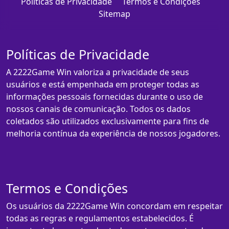
Políticas de Privacidade
Termos e Condições
Sitemap
Políticas de Privacidade
A 2222Game Win valoriza a privacidade de seus
usuários e está empenhada em proteger todas as
informações pessoais fornecidas durante o uso de
nossos canais de comunicação. Todos os dados
coletados são utilizados exclusivamente para fins de
melhoria contínua da experiência de nossos jogadores.
Termos e Condições
Os usuários da 2222Game Win concordam em respeitar
todas as regras e regulamentos estabelecidos. É