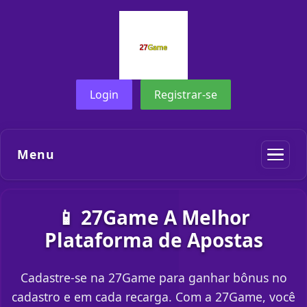
Login
Registrar-se
Menu
📱 27Game A Melhor
Plataforma de Apostas
Cadastre-se na 27Game para ganhar bônus no
cadastro e em cada recarga. Com a 27Game, você