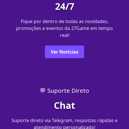
24/7
Fique por dentro de todas as novidades,
promoções e eventos da 27Game em tempo
real!
Ver Notícias
💬 Suporte Direto
Chat
Suporte direto via Telegram, respostas rápidas e
atendimento personalizado!