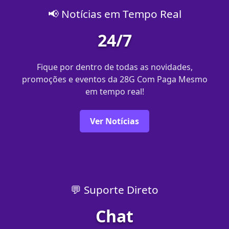
📢 Notícias em Tempo Real
24/7
Fique por dentro de todas as novidades,
promoções e eventos da 28G Com Paga Mesmo
em tempo real!
Ver Notícias
💬 Suporte Direto
Chat