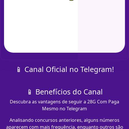
📱 Canal Oficial no Telegram!
📱 Benefícios do Canal
Descubra as vantagens de seguir a 28G Com Paga
Mesmo no Telegram
Analisando concursos anteriores, alguns números
aparecem com mais frequência, enquanto outros são