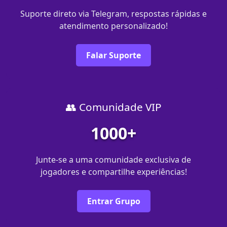
Suporte direto via Telegram, respostas rápidas e
atendimento personalizado!
Falar Suporte
👥 Comunidade VIP
1000+
Junte-se a uma comunidade exclusiva de
jogadores e compartilhe experiências!
Entrar Grupo