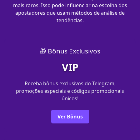
mais raros. Isso pode influenciar na escolha dos
apostadores que usam métodos de análise de
tendências.
🎁 Bônus Exclusivos
VIP
Receba bônus exclusivos do Telegram,
promoções especiais e códigos promocionais
únicos!
Ver Bônus