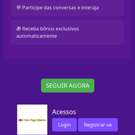
💬 Participe das conversas e interaja
🎁 Receba bônus exclusivos
automaticamente
SEGUIR AGORA
Acessos
Login
Registrar-se