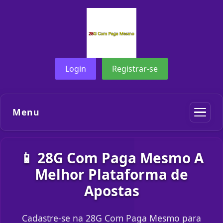
Login
Registrar-se
Menu
📱 28G Com Paga Mesmo A
Melhor Plataforma de
Apostas
Cadastre-se na 28G Com Paga Mesmo para