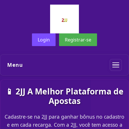
Login
Registrar-se
Menu
📱 2JJ A Melhor Plataforma de
Apostas
Cadastre-se na 2JJ para ganhar bônus no cadastro
e em cada recarga. Com a 2JJ, você tem acesso a