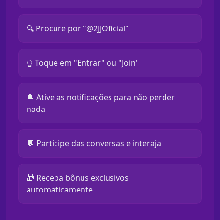
🔍 Procure por "@2JJOficial"
👆 Toque em "Entrar" ou "Join"
🔔 Ative as notificações para não perder
nada
💬 Participe das conversas e interaja
🎁 Receba bônus exclusivos
automaticamente