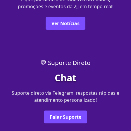
promoções e eventos da 2JJ em tempo real!
Ver Notícias
💬 Suporte Direto
Chat
Suporte direto via Telegram, respostas rápidas e
atendimento personalizado!
Falar Suporte