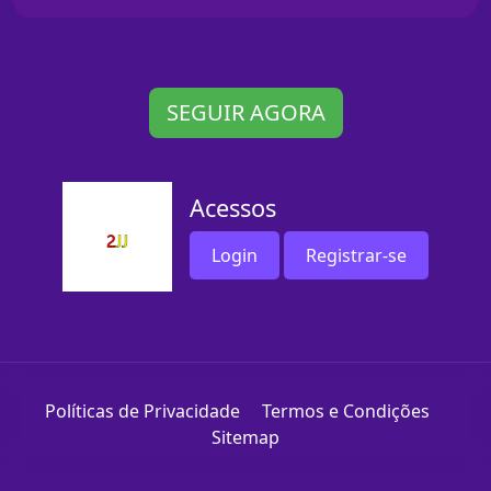
SEGUIR AGORA
Acessos
Login
Registrar-se
Políticas de Privacidade
Termos e Condições
Sitemap