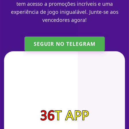
tem acesso a promoções incríveis e uma
experiência de jogo inigualável. Junte-se aos
vencedores agora!
SEGUIR NO TELEGRAM