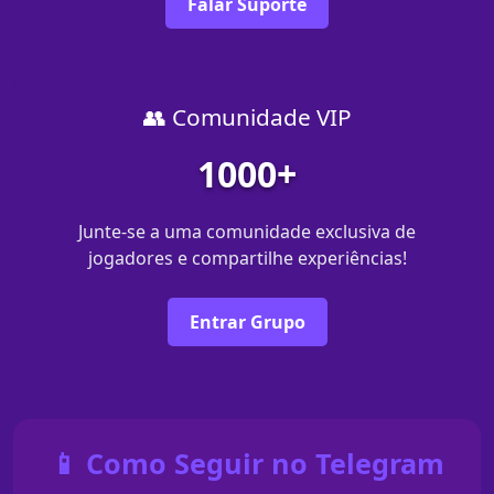
Falar Suporte
👥 Comunidade VIP
1000+
Junte-se a uma comunidade exclusiva de
jogadores e compartilhe experiências!
Entrar Grupo
📱 Como Seguir no Telegram