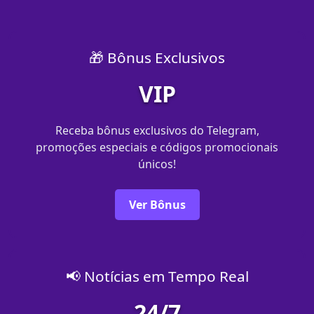
🎁 Bônus Exclusivos
VIP
Receba bônus exclusivos do Telegram,
promoções especiais e códigos promocionais
únicos!
Ver Bônus
📢 Notícias em Tempo Real
24/7