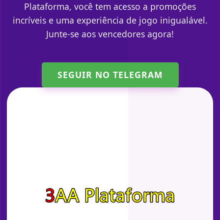
Plataforma, você tem acesso a promoções
incríveis e uma experiência de jogo inigualável.
Junte-se aos vencedores agora!
SEGUIR NO TELEGRAM