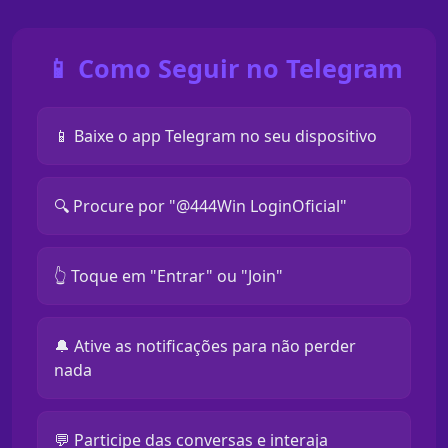
📱 Como Seguir no Telegram
📱 Baixe o app Telegram no seu dispositivo
🔍 Procure por "@444Win LoginOficial"
👆 Toque em "Entrar" ou "Join"
🔔 Ative as notificações para não perder
nada
💬 Participe das conversas e interaja