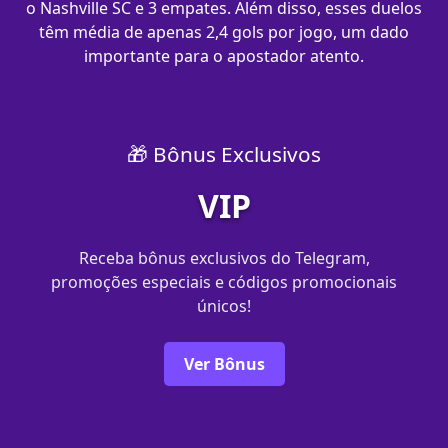
o Nashville SC e 3 empates. Além disso, esses duelos
têm média de apenas 2,4 gols por jogo, um dado
importante para o apostador atento.
🎁 Bônus Exclusivos
VIP
Receba bônus exclusivos do Telegram,
promoções especiais e códigos promocionais
únicos!
Ver Bônus