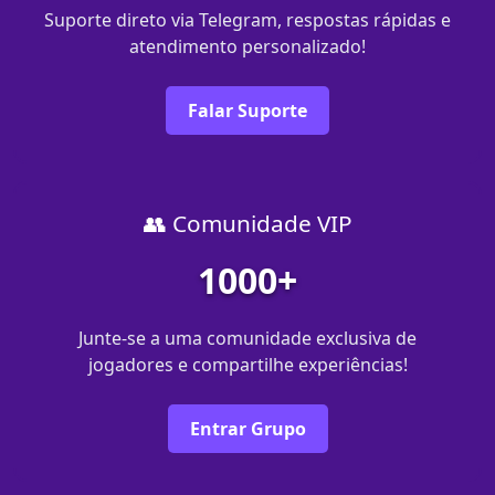
Suporte direto via Telegram, respostas rápidas e
atendimento personalizado!
Falar Suporte
👥 Comunidade VIP
1000+
Junte-se a uma comunidade exclusiva de
jogadores e compartilhe experiências!
Entrar Grupo