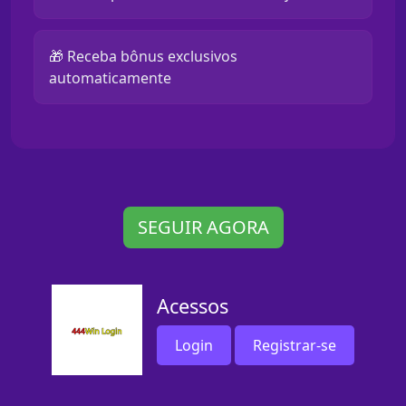
🎁 Receba bônus exclusivos
automaticamente
SEGUIR AGORA
Acessos
Login
Registrar-se