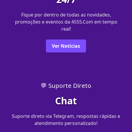
Fique por dentro de todas as novidades,
promoções e eventos da 4555.Com em tempo
real!
Ver Notícias
💬 Suporte Direto
Chat
Suporte direto via Telegram, respostas rápidas e
atendimento personalizado!