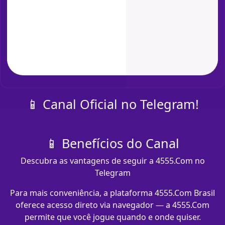
📱 Canal Oficial no Telegram!
📱 Benefícios do Canal
Descubra as vantagens de seguir a 4555.Com no
Telegram
Para mais conveniência, a plataforma 4555.Com Brasil
oferece acesso direto via navegador — a 4555.Com
permite que você jogue quando e onde quiser.