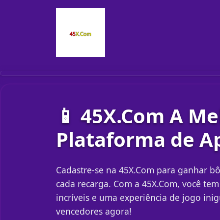
📱 45X.Com A Me
Plataforma de A
Cadastre-se na 45X.Com para ganhar bô
cada recarga. Com a 45X.Com, você tem
incríveis e uma experiência de jogo inig
vencedores agora!