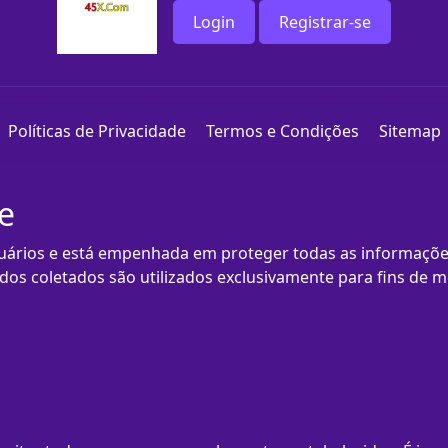
Login
Registrar-se
Políticas de Privacidade
Termos e Condições
Sitemap
de
suários e está empenhada em proteger todas as informaçõe
os coletados são utilizados exclusivamente para fins de m