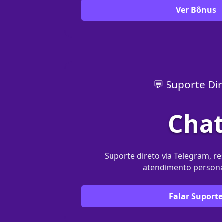
Ver Bônus
💬 Suporte Di
Cha
Suporte direto via Telegram, r
atendimento persona
Falar Suport