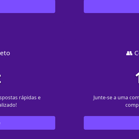
reto
👥 
t
espostas rápidas e
Junte-se a uma com
lizado!
compa
e