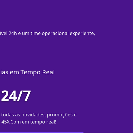
vel 24h e um time operacional experiente,
cias em Tempo Real
24/7
e todas as novidades, promoções e
 45X.Com em tempo real!