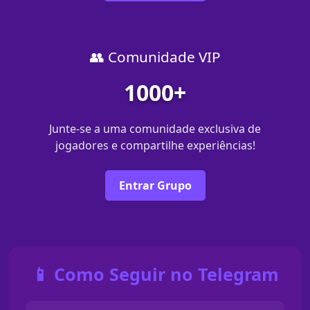
👥 Comunidade VIP
1000+
Junte-se a uma comunidade exclusiva de
jogadores e compartilhe experiências!
Entrar Grupo
📱 Como Seguir no Telegram