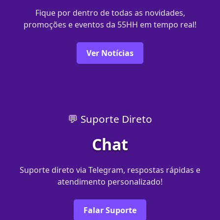
Fique por dentro de todas as novidades,
promoções e eventos da 55HH em tempo real!
Ver Notícias
💬 Suporte Direto
Chat
Suporte direto via Telegram, respostas rápidas e
atendimento personalizado!
Falar Suporte