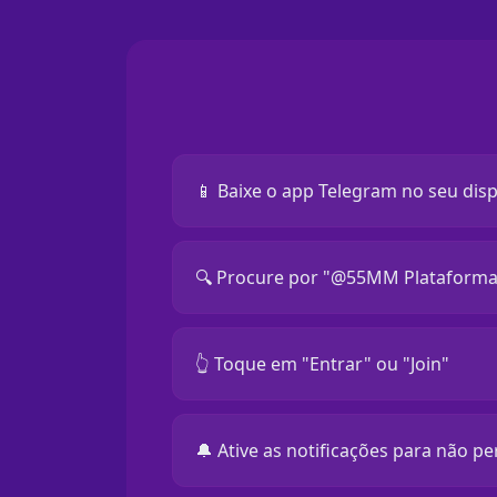
📱 Baixe o app Telegram no seu disp
🔍 Procure por "@55MM PlataformaO
👆 Toque em "Entrar" ou "Join"
🔔 Ative as notificações para não p