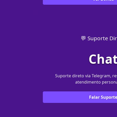
💬 Suporte Di
Cha
Suporte direto via Telegram, r
atendimento persona
Falar Suport