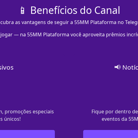
📱 Benefícios do Canal
cubra as vantagens de seguir a 55MM Plataforma no Tele
jogar — na 55MM Plataforma você aproveita prêmios incrív
sivos
📢 Notí
m, promoções especiais
Fique por dentro d
s únicos!
eventos da 55M