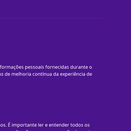
nformações pessoais fornecidas durante o
ns de melhoria contínua da experiência de
s. É importante ler e entender todos os