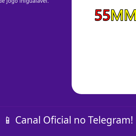
e jogo inigualável.
📱 Canal Oficial no Telegram!