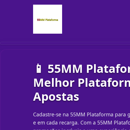
📱 55MM Platafo
Melhor Platafor
Apostas
Cadastre-se na 55MM Plataforma para 
e em cada recarga. Com a 55MM Platafo