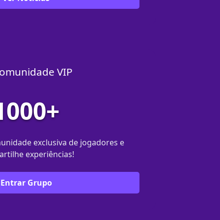
Comunidade VIP
1000+
unidade exclusiva de jogadores e
rtilhe experiências!
Entrar Grupo