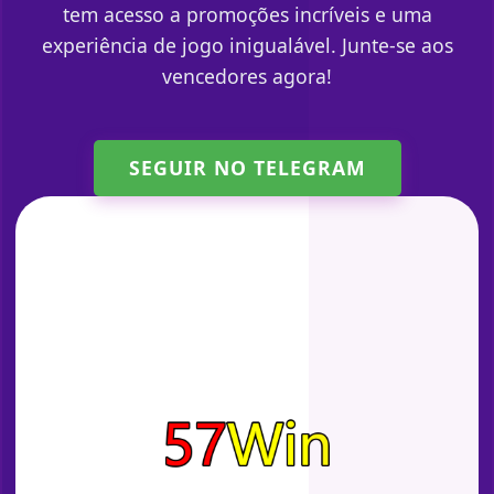
tem acesso a promoções incríveis e uma
experiência de jogo inigualável. Junte-se aos
vencedores agora!
SEGUIR NO TELEGRAM