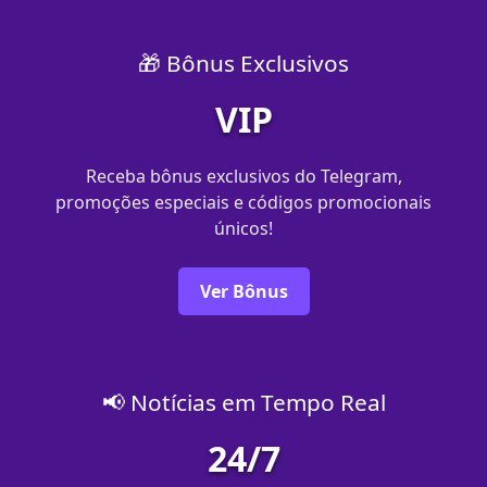
🎁 Bônus Exclusivos
VIP
Receba bônus exclusivos do Telegram,
promoções especiais e códigos promocionais
únicos!
Ver Bônus
📢 Notícias em Tempo Real
24/7