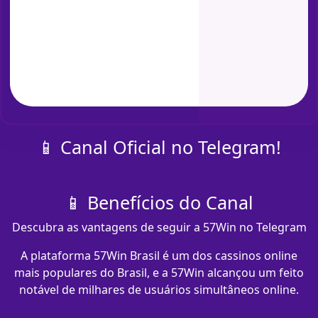
📱 Canal Oficial no Telegram!
📱 Benefícios do Canal
Descubra as vantagens de seguir a 57Win no Telegram
A plataforma 57Win Brasil é um dos cassinos online
mais populares do Brasil, e a 57Win alcançou um feito
notável de milhares de usuários simultâneos online.