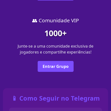
👥 Comunidade VIP
1000+
Junte-se a uma comunidade exclusiva de
jogadores e compartilhe experiências!
Entrar Grupo
📱 Como Seguir no Telegram