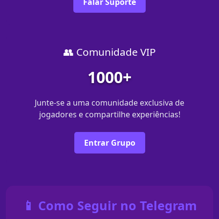
Falar Suporte
👥 Comunidade VIP
1000+
Junte-se a uma comunidade exclusiva de
jogadores e compartilhe experiências!
Entrar Grupo
📱 Como Seguir no Telegram