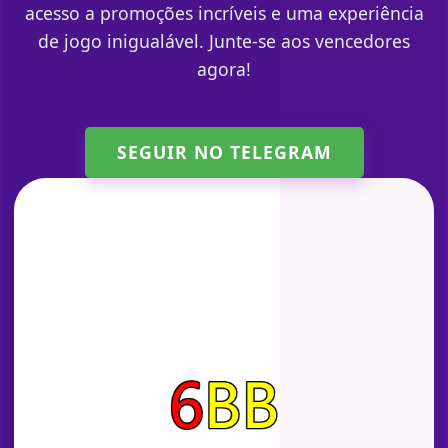
acesso a promoções incríveis e uma experiência
de jogo inigualável. Junte-se aos vencedores
agora!
SEGUIR NO TELEGRAM