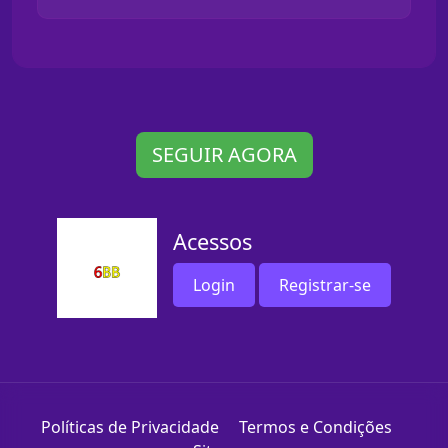
SEGUIR AGORA
Acessos
Login
Registrar-se
Políticas de Privacidade
Termos e Condições