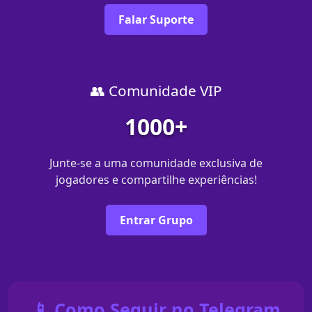
Falar Suporte
👥 Comunidade VIP
1000+
Junte-se a uma comunidade exclusiva de
jogadores e compartilhe experiências!
Entrar Grupo
📱 Como Seguir no Telegram