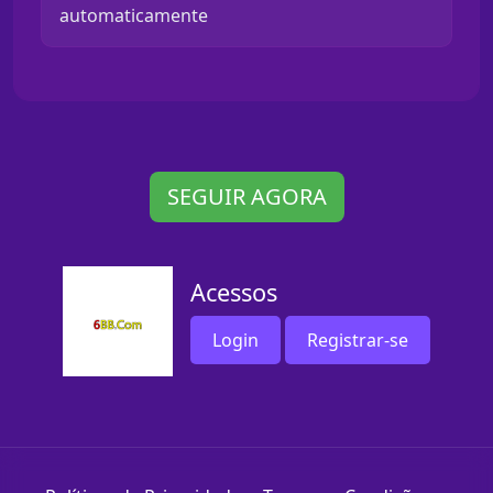
automaticamente
SEGUIR AGORA
Acessos
Login
Registrar-se