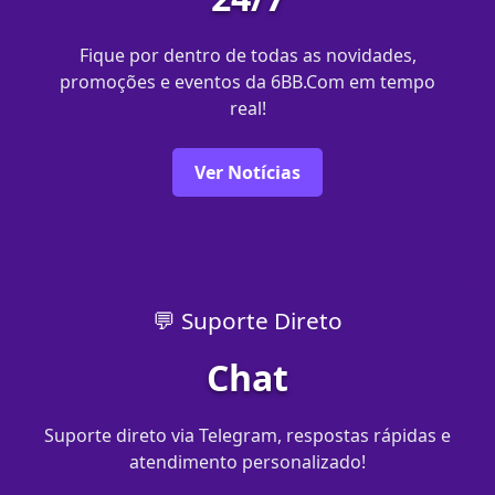
Fique por dentro de todas as novidades,
promoções e eventos da 6BB.Com em tempo
real!
Ver Notícias
💬 Suporte Direto
Chat
Suporte direto via Telegram, respostas rápidas e
atendimento personalizado!