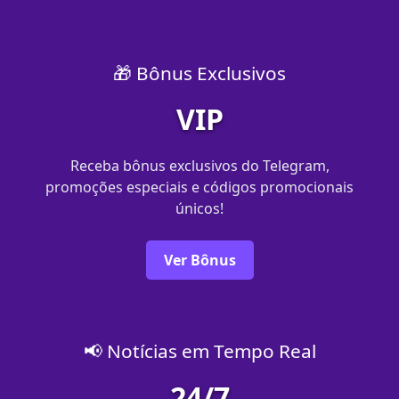
🎁 Bônus Exclusivos
VIP
Receba bônus exclusivos do Telegram,
promoções especiais e códigos promocionais
únicos!
Ver Bônus
📢 Notícias em Tempo Real
24/7