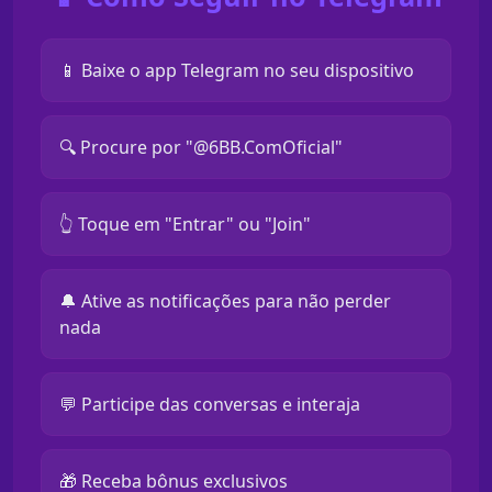
📱 Baixe o app Telegram no seu dispositivo
🔍 Procure por "@6BB.ComOficial"
👆 Toque em "Entrar" ou "Join"
🔔 Ative as notificações para não perder
nada
💬 Participe das conversas e interaja
🎁 Receba bônus exclusivos