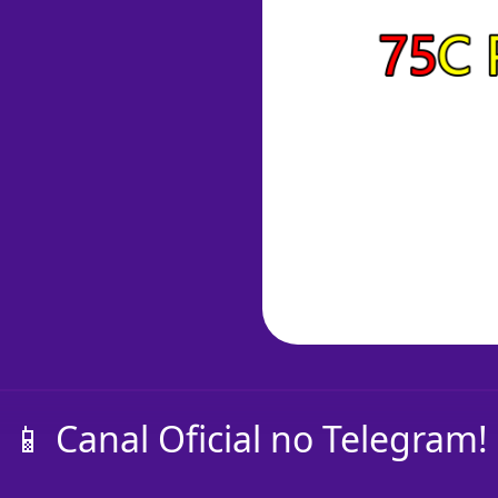
📱 Canal Oficial no Telegram!