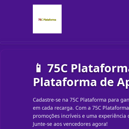
📱 75C Platafor
Plataforma de A
Cadastre-se na 75C Plataforma para ga
em cada recarga. Com a 75C Plataforma
promoções incríveis e uma experiência d
Junte-se aos vencedores agora!