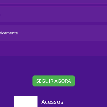
a
aticamente
SEGUIR AGORA
Acessos