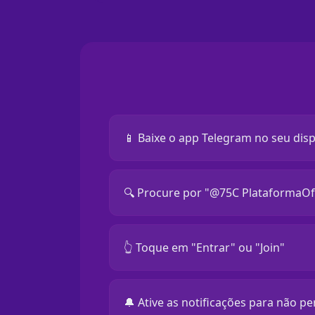
📱 Baixe o app Telegram no seu disp
🔍 Procure por "@75C PlataformaOfi
👆 Toque em "Entrar" ou "Join"
🔔 Ative as notificações para não p