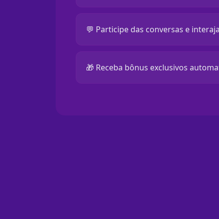
💬 Participe das conversas e interaj
🎁 Receba bônus exclusivos autom