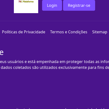
Login
Registrar-se
Políticas de Privacidade
Termos e Condições
Sitemap
de
 seus usuários e está empenhada em proteger todas as inf
dados coletados são utilizados exclusivamente para fins d