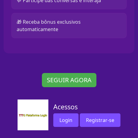
💬 Participe das conversas e interaja
🎁 Receba bônus exclusivos
automaticamente
SEGUIR AGORA
Acessos
Login
Registrar-se