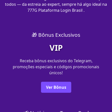
todos — da estreia ao expert, sempre há algo ideal na
777G Plataforma Login Brasil .
🎁 Bônus Exclusivos
VIP
Receba bônus exclusivos do Telegram,
promoções especiais e códigos promocionais
únicos!
Ver Bônus