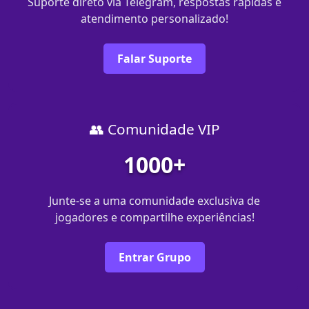
Suporte direto via Telegram, respostas rápidas e
atendimento personalizado!
Falar Suporte
👥 Comunidade VIP
1000+
Junte-se a uma comunidade exclusiva de
jogadores e compartilhe experiências!
Entrar Grupo