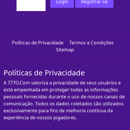
Login
Registrar-se
Políticas de Privacidade
Termos e Condições
Sitemap
Políticas de Privacidade
A 777O.Com valoriza a privacidade de seus usuários e
está empenhada em proteger todas as informações
pessoais fornecidas durante o uso de nossos canais de
comunicação. Todos os dados coletados são utilizados
exclusivamente para fins de melhoria contínua da
experiência de nossos jogadores.