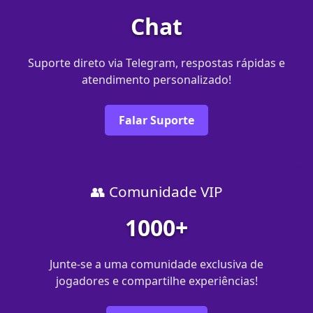
Chat
Suporte direto via Telegram, respostas rápidas e
atendimento personalizado!
Falar Suporte
👥 Comunidade VIP
1000+
Junte-se a uma comunidade exclusiva de
jogadores e compartilhe experiências!