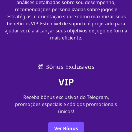
análises detalhadas sobre seu desempenho,
recomendações personalizadas sobre jogos e
estratégias, e orientação sobre como maximizar seus
benefícios VIP. Este nível de suporte é projetado para
ajudar você a alcançar seus objetivos de jogo de forma
mais eficiente.
🎁 Bônus Exclusivos
VIP
Receba bônus exclusivos do Telegram,
promoções especiais e códigos promocionais
únicos!
Ver Bônus