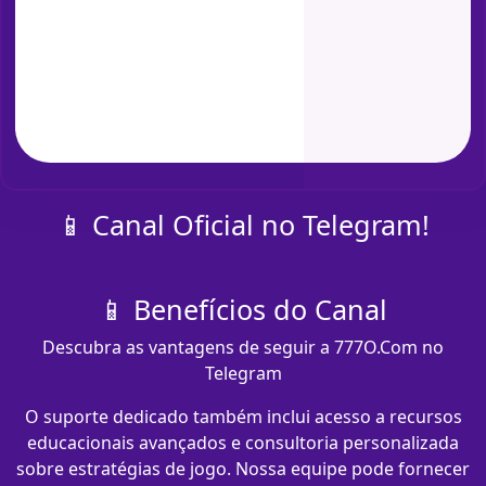
📱 Canal Oficial no Telegram!
📱 Benefícios do Canal
Descubra as vantagens de seguir a 777O.Com no
Telegram
O suporte dedicado também inclui acesso a recursos
educacionais avançados e consultoria personalizada
sobre estratégias de jogo. Nossa equipe pode fornecer