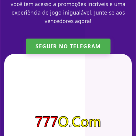
você tem acesso a promoções incríveis e uma
experiência de jogo inigualável. Junte-se aos
vencedores agora!
SEGUIR NO TELEGRAM