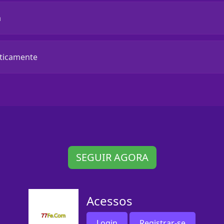
a
aticamente
SEGUIR AGORA
Acessos
Login
Registrar-se