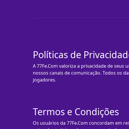
Políticas de Privacida
A 77Fe.Com valoriza a privacidade de seus 
nossos canais de comunicação. Todos os dad
jogadores.
Termos e Condições
Os usuários da 77Fe.Com concordam em resp