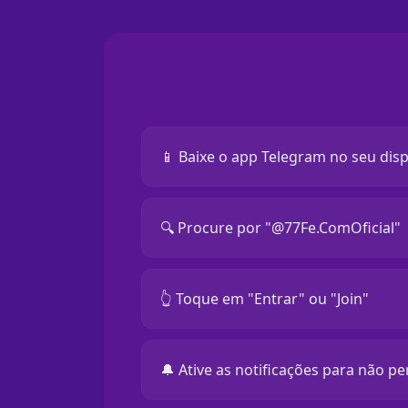
📱 Baixe o app Telegram no seu disp
🔍 Procure por "@77Fe.ComOficial"
👆 Toque em "Entrar" ou "Join"
🔔 Ative as notificações para não p