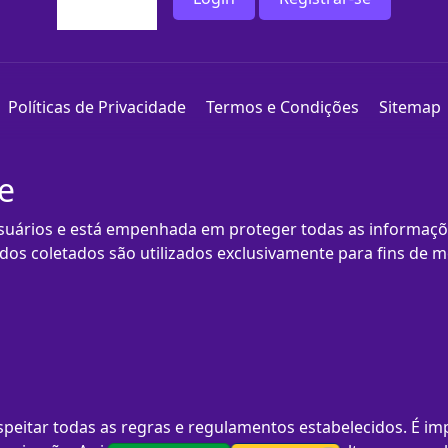
Políticas de Privacidade
Termos e Condições
Sitemap
de
usuários e está empenhada em proteger todas as informaçõ
os coletados são utilizados exclusivamente para fins de m
eitar todas as regras e regulamentos estabelecidos. É imp