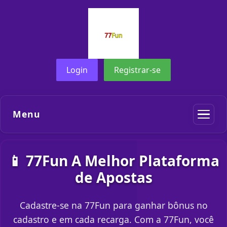
Login
Registrar-se
Menu
📱 77Fun A Melhor Plataforma
de Apostas
Cadastre-se na 77Fun para ganhar bônus no
cadastro e em cada recarga. Com a 77Fun, você