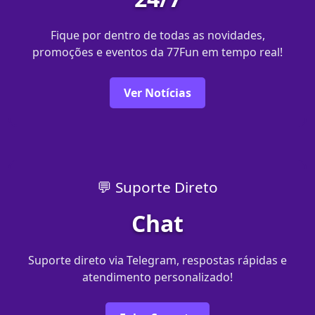
Fique por dentro de todas as novidades,
promoções e eventos da 77Fun em tempo real!
Ver Notícias
💬 Suporte Direto
Chat
Suporte direto via Telegram, respostas rápidas e
atendimento personalizado!