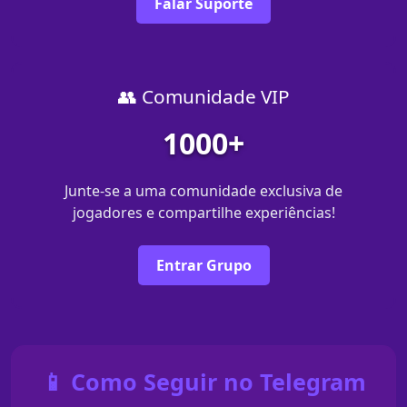
Falar Suporte
👥 Comunidade VIP
1000+
Junte-se a uma comunidade exclusiva de
jogadores e compartilhe experiências!
Entrar Grupo
📱 Como Seguir no Telegram