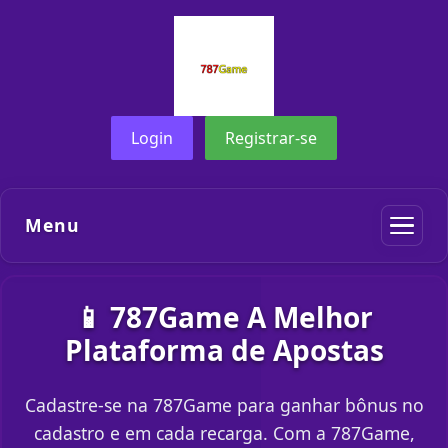
Login
Registrar-se
Menu
📱 787Game A Melhor
Plataforma de Apostas
Cadastre-se na 787Game para ganhar bônus no
cadastro e em cada recarga. Com a 787Game,