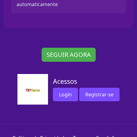
automaticamente
SEGUIR AGORA
Acessos
Login
Registrar-se