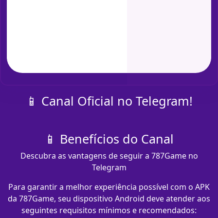
📱 Canal Oficial no Telegram!
📱 Benefícios do Canal
Descubra as vantagens de seguir a 787Game no
Telegram
Para garantir a melhor experiência possível com o APK
da 787Game, seu dispositivo Android deve atender aos
seguintes requisitos mínimos e recomendados: