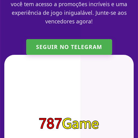
você tem acesso a promoções incríveis e uma
experiência de jogo inigualável. Junte-se aos
vencedores agora!
SEGUIR NO TELEGRAM