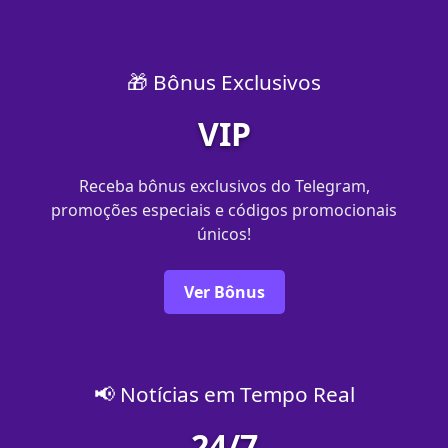
🎁 Bônus Exclusivos
VIP
Receba bônus exclusivos do Telegram,
promoções especiais e códigos promocionais
únicos!
Ver Bônus
📢 Notícias em Tempo Real
24/7