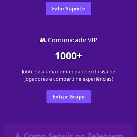
Falar Suporte
👥 Comunidade VIP
1000+
Junte-se a uma comunidade exclusiva de
jogadores e compartilhe experiências!
Entrar Grupo
📱 Como Seguir no Telegram