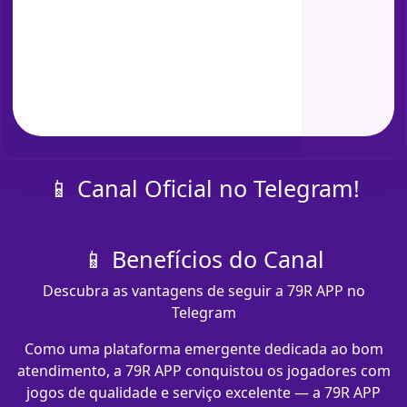
📱 Canal Oficial no Telegram!
📱 Benefícios do Canal
Descubra as vantagens de seguir a 79R APP no
Telegram
Como uma plataforma emergente dedicada ao bom
atendimento, a 79R APP conquistou os jogadores com
jogos de qualidade e serviço excelente — a 79R APP