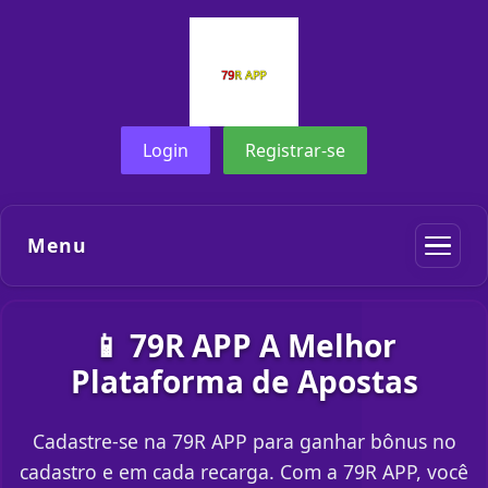
Login
Registrar-se
Menu
📱 79R APP A Melhor
Plataforma de Apostas
Cadastre-se na 79R APP para ganhar bônus no
cadastro e em cada recarga. Com a 79R APP, você