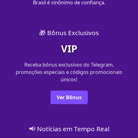
Brasil é sinônimo de confiança.
🎁 Bônus Exclusivos
VIP
Receba bônus exclusivos do Telegram,
promoções especiais e códigos promocionais
únicos!
Ver Bônus
📢 Notícias em Tempo Real