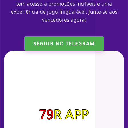
tem acesso a promoções incríveis e uma
experiência de jogo inigualável. Junte-se aos
vencedores agora!
SEGUIR NO TELEGRAM