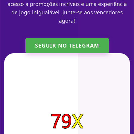
acesso a promoções incríveis e uma experiência
de jogo inigualável. Junte-se aos vencedores
agora!
SEGUIR NO TELEGRAM