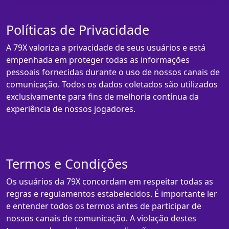
Políticas de Privacidade
A 79X valoriza a privacidade de seus usuários e está
empenhada em proteger todas as informações
pessoais fornecidas durante o uso de nossos canais de
comunicação. Todos os dados coletados são utilizados
exclusivamente para fins de melhoria contínua da
experiência de nossos jogadores.
Termos e Condições
Os usuários da 79X concordam em respeitar todas as
regras e regulamentos estabelecidos. É importante ler
e entender todos os termos antes de participar de
nossos canais de comunicação. A violação destes