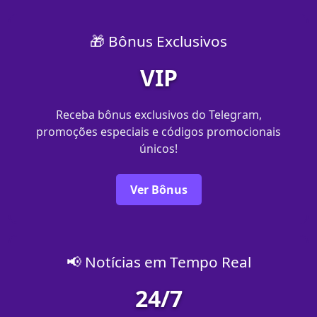
🎁 Bônus Exclusivos
VIP
Receba bônus exclusivos do Telegram,
promoções especiais e códigos promocionais
únicos!
Ver Bônus
📢 Notícias em Tempo Real
24/7