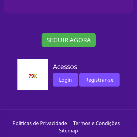
SEGUIR AGORA
Acessos
Login
Registrar-se
Políticas de Privacidade
Termos e Condições
Sitemap