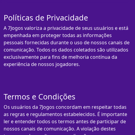
Políticas de Privacidade
A 7Jogos valoriza a privacidade de seus usuários e está
empenhada em proteger todas as informações
pessoais fornecidas durante o uso de nossos canais de
comunicação. Todos os dados coletados são utilizados
exclusivamente para fins de melhoria contínua da
experiência de nossos jogadores.
Termos e Condições
Os usuários da 7Jogos concordam em respeitar todas
as regras e regulamentos estabelecidos. É importante
ler e entender todos os termos antes de participar de
nossos canais de comunicação. A violação destes