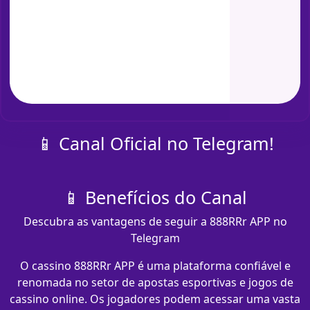
📱 Canal Oficial no Telegram!
📱 Benefícios do Canal
Descubra as vantagens de seguir a 888RRr APP no
Telegram
O cassino 888RRr APP é uma plataforma confiável e
renomada no setor de apostas esportivas e jogos de
cassino online. Os jogadores podem acessar uma vasta