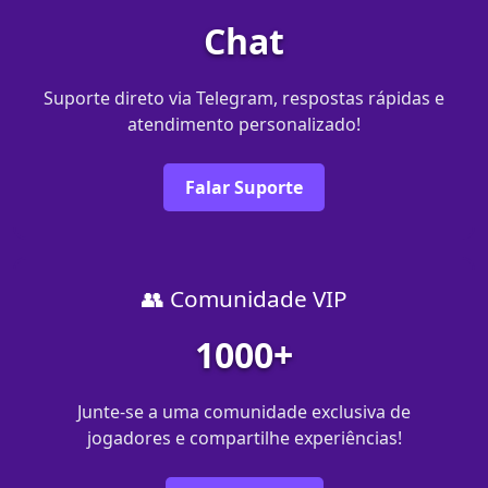
Chat
Suporte direto via Telegram, respostas rápidas e
atendimento personalizado!
Falar Suporte
👥 Comunidade VIP
1000+
Junte-se a uma comunidade exclusiva de
jogadores e compartilhe experiências!