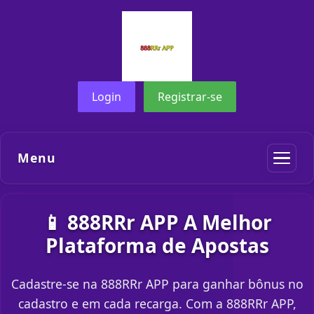
Login
Registrar-se
Menu
📱 888RRr APP A Melhor
Plataforma de Apostas
Cadastre-se na 888RRr APP para ganhar bônus no
cadastro e em cada recarga. Com a 888RRr APP,