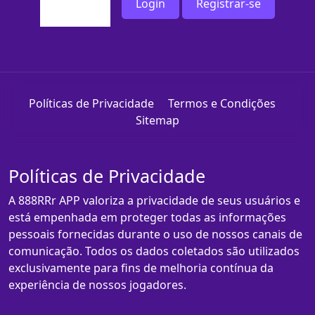
Login
Registrar-se
Políticas de Privacidade
Termos e Condições
Sitemap
Políticas de Privacidade
A 888RRr APP valoriza a privacidade de seus usuários e
está empenhada em proteger todas as informações
pessoais fornecidas durante o uso de nossos canais de
comunicação. Todos os dados coletados são utilizados
exclusivamente para fins de melhoria contínua da
experiência de nossos jogadores.