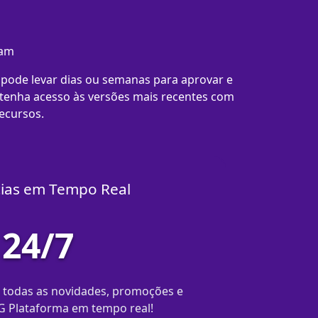
ram
l pode levar dias ou semanas para aprovar e
 tenha acesso às versões mais recentes com
ecursos.
cias em Tempo Real
24/7
e todas as novidades, promoções e
G Plataforma em tempo real!