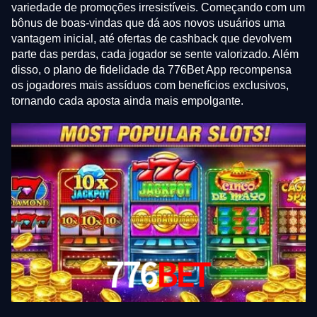
variedade de promoções irresistíveis. Começando com um
bônus de boas-vindas que dá aos novos usuários uma
vantagem inicial, até ofertas de cashback que devolvem
parte das perdas, cada jogador se sente valorizado. Além
disso, o plano de fidelidade da 776Bet App recompensa
os jogadores mais assíduos com benefícios exclusivos,
tornando cada aposta ainda mais empolgante.