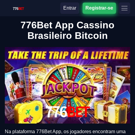
Entrar
Registrar-se
776Bet App Cassino
Brasileiro Bitcoin
Na plataforma 776Bet App, os jogadores encontram uma