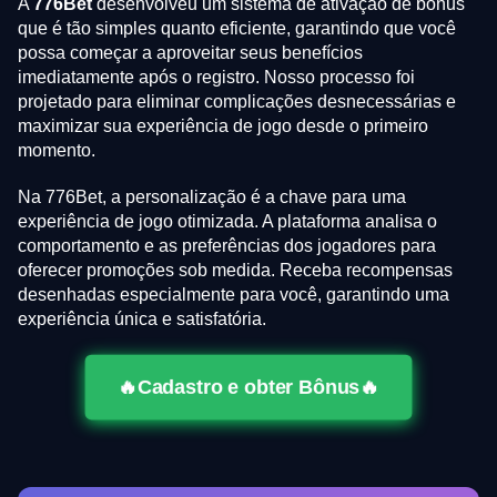
A
776Bet
desenvolveu um sistema de ativação de bônus
que é tão simples quanto eficiente, garantindo que você
possa começar a aproveitar seus benefícios
imediatamente após o registro. Nosso processo foi
projetado para eliminar complicações desnecessárias e
maximizar sua experiência de jogo desde o primeiro
momento.
Na 776Bet, a personalização é a chave para uma
experiência de jogo otimizada. A plataforma analisa o
comportamento e as preferências dos jogadores para
oferecer promoções sob medida. Receba recompensas
desenhadas especialmente para você, garantindo uma
experiência única e satisfatória.
🔥Cadastro e obter Bônus🔥